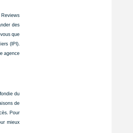
e Reviews
ander des
-vous que
ers (IPI).
une agence
fondie du
maisons de
cès. Pour
our mieux