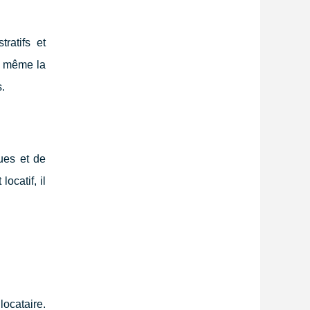
ratifs et
t même la
s.
ues et de
catif, il
ocataire.