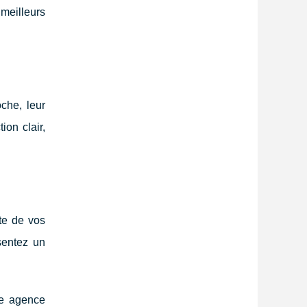
meilleurs
che, leur
ion clair,
ute de vos
sentez un
ne agence